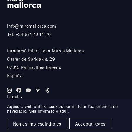
info@miromallorca.com
Tel.
+34 971 70 14 20
Fundació Pilar i Joan Miró a Mallorca
Carrer de Saridakis, 29
07015 Palma, Illes Balears
España
Legal
Aquesta web utilitza cookies per millorar l’experiència de
navegació. Més informació
aquí
.
Site by DOMO—A
Només imprescindibles
Acceptar totes