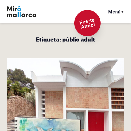
Menú
F
es-t
e
A
mi
c!
Etiqueta:
públic adult