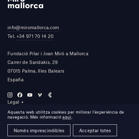
info@miromallorca.com
Tel.
+34 971 70 14 20
Fundació Pilar i Joan Miró a Mallorca
Carrer de Saridakis, 29
07015 Palma, Illes Balears
España
Legal
Aquesta web utilitza cookies per millorar l’experiència de
navegació. Més informació
aquí
.
Site by DOMO—A
Només imprescindibles
Acceptar totes