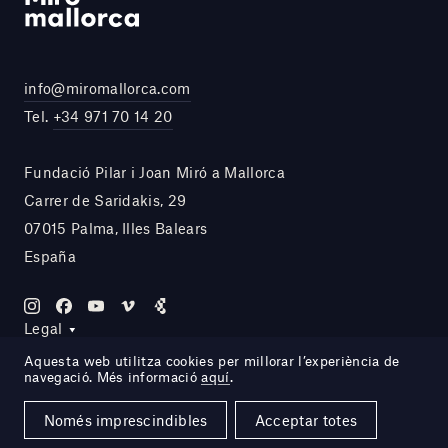
info@miromallorca.com
Tel.
+34 971 70 14 20
Fundació Pilar i Joan Miró a Mallorca
Carrer de Saridakis, 29
07015 Palma, Illes Balears
España
Legal
Aquesta web utilitza cookies per millorar l’experiència de
navegació. Més informació
aquí
.
Site by DOMO—A
Només imprescindibles
Acceptar totes