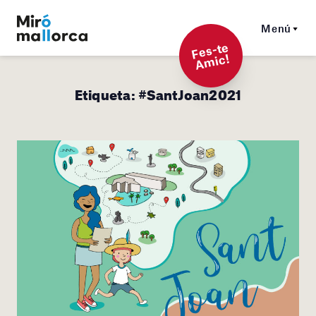
Menú
F
es-t
e
A
mi
c!
Etiqueta:
#SantJoan2021