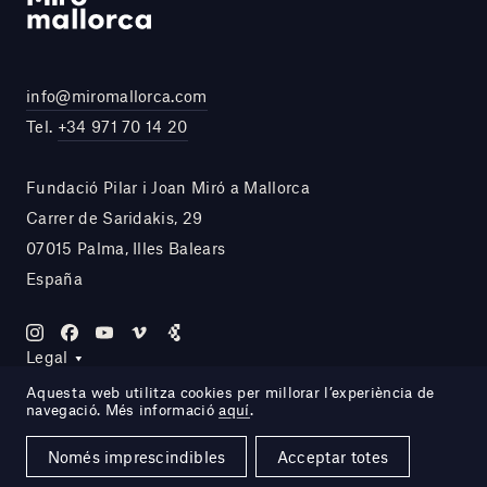
info@miromallorca.com
Tel.
+34 971 70 14 20
Fundació Pilar i Joan Miró a Mallorca
Carrer de Saridakis, 29
07015 Palma, Illes Balears
España
Legal
Aquesta web utilitza cookies per millorar l’experiència de
navegació. Més informació
aquí
.
Site by DOMO—A
Només imprescindibles
Acceptar totes