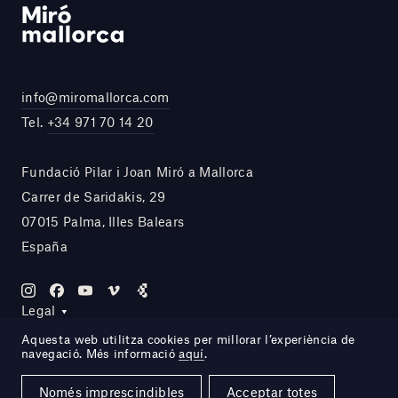
info@miromallorca.com
Tel.
+34 971 70 14 20
Fundació Pilar i Joan Miró a Mallorca
Carrer de Saridakis, 29
07015 Palma, Illes Balears
España
Legal
Aquesta web utilitza cookies per millorar l’experiència de
navegació. Més informació
aquí
.
Site by DOMO—A
Només imprescindibles
Acceptar totes