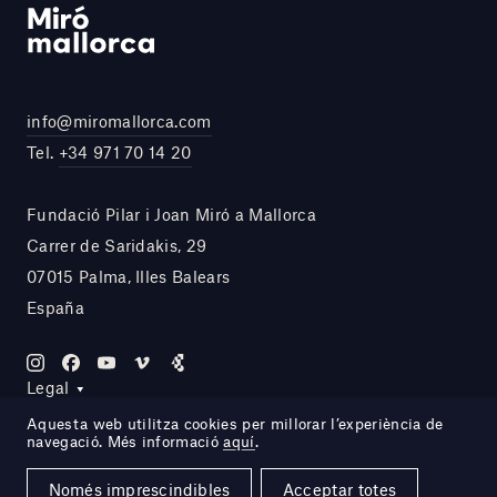
info@miromallorca.com
Tel.
+34 971 70 14 20
Fundació Pilar i Joan Miró a Mallorca
Carrer de Saridakis, 29
07015 Palma, Illes Balears
España
Legal
Aquesta web utilitza cookies per millorar l’experiència de
navegació. Més informació
aquí
.
Site by DOMO—A
Només imprescindibles
Acceptar totes