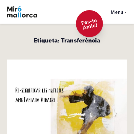
Menú
F
es-t
e
A
mi
c!
Etiqueta:
Transferència