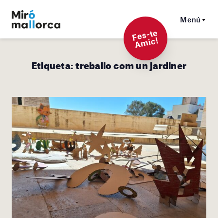
Menú
F
es-t
e
A
mi
c!
Etiqueta:
treballo com un jardiner