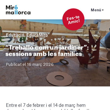
Menú
F
es-t
e
A
mi
c!
Educació
,
EducaMiró
“Treballo com un jardiner”:
sessions amb les famílies
Publicat el 16 març 2026
Entre el 7 de febrer i el 14 de març hem