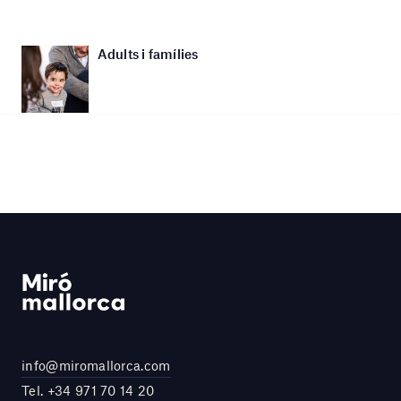
Adults i famílies
info@miromallorca.com
Tel.
+34 971 70 14 20