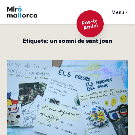
Menú
F
es-t
e
A
mi
c!
Etiqueta:
un somni de sant joan