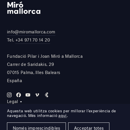
info@miromallorca.com
Tel.
+34 971 70 14 20
Fundació Pilar i Joan Miró a Mallorca
Carrer de Saridakis, 29
07015 Palma, Illes Balears
España
Legal
Aquesta web utilitza cookies per millorar l’experiència de
navegació. Més informació
aquí
.
Site by DOMO—A
Només imprescindibles
Acceptar totes