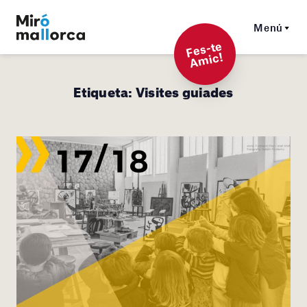
Menú
F
es-t
e
A
mi
c!
Etiqueta:
Visites guiades