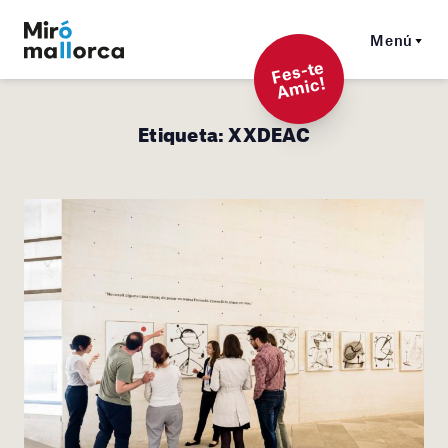
Menú
F
es-t
e
A
mi
c!
Etiqueta:
XXDEAC