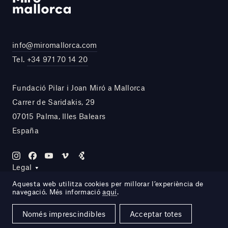
info@miromallorca.com
Tel.
+34 971 70 14 20
Fundació Pilar i Joan Miró a Mallorca
Carrer de Saridakis, 29
07015 Palma, Illes Balears
España
Legal
Aquesta web utilitza cookies per millorar l’experiència de
navegació. Més informació
aquí
.
Site by DOMO—A
Només imprescindibles
Acceptar totes