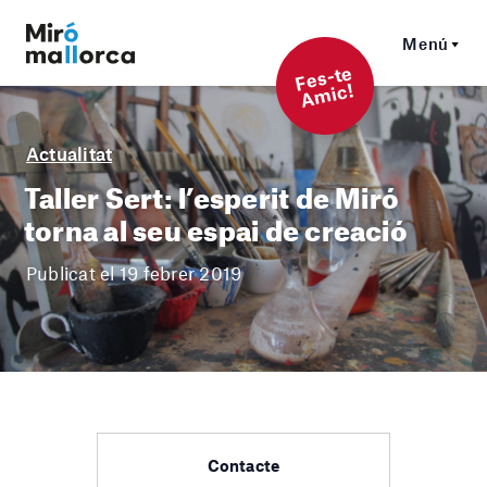
Menú
F
es-t
e
A
mi
c!
Actualitat
Taller Sert: l’esperit de Miró
torna al seu espai de creació
Publicat el 19 febrer 2019
Contacte