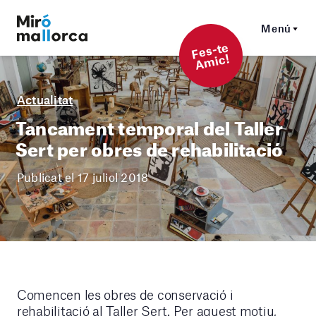
Menú
F
es-t
e
A
mi
c!
Actualitat
Tancament temporal del Taller
Sert per obres de rehabilitació
Publicat el 17 juliol 2018
Comencen les obres de conservació i
rehabilitació al Taller Sert. Per aquest motiu,