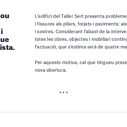
nou
L’edifici del Taller Sert presenta problem
i fissures als pilars, forjats i paviments
i
i sostres. Considerant l’abast de la interve
que
totes les obres, objectes i mobiliari contin
ista.
l’actuació, que s’estima serà de quatre m
Per aquests motius, cal que tingueu presen
nova obertura.
* * *