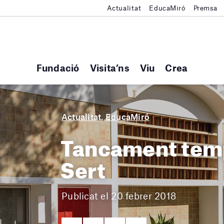
Actualitat
EducaMiró
Premsa
Fundació
Visita’ns
Viu
Crea
Actualitat
,
EducaMiró
Tancament tempo
Sert
Publicat el 20 febrer 2018