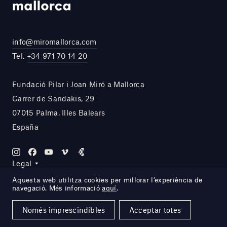
info@miromallorca.com
Tel.
+34 971 70 14 20
Fundació Pilar i Joan Miró a Mallorca
Carrer de Saridakis, 29
07015 Palma, Illes Balears
España
Legal
Aquesta web utilitza cookies per millorar l’experiència de
navegació. Més informació
aquí
.
Site by DOMO—A
Només imprescindibles
Acceptar totes