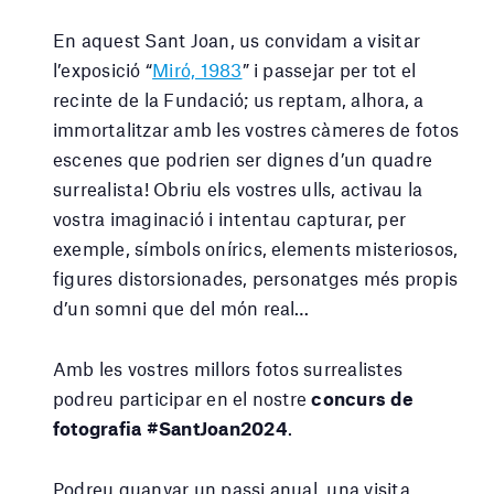
En aquest Sant Joan, us convidam a visitar
l’exposició “
Miró, 1983
” i passejar per tot el
recinte de la Fundació; us reptam, alhora, a
immortalitzar amb les vostres càmeres de fotos
escenes que podrien ser dignes d’un quadre
surrealista! Obriu els vostres ulls, activau la
vostra imaginació i intentau capturar, per
exemple, símbols onírics, elements misteriosos,
figures distorsionades, personatges més propis
d’un somni que del món real…
Amb les vostres millors fotos surrealistes
podreu participar en el nostre
concurs de
fotografia #SantJoan2024
.
Podreu guanyar un passi anual, una visita