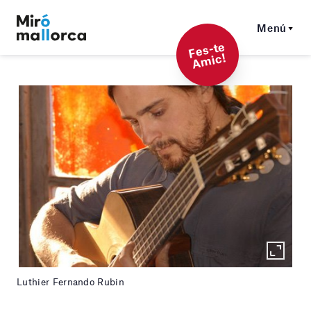
Menú
F
es-t
e
A
mi
c!
Luthier Fernando Rubin