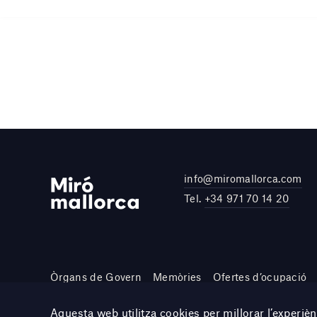
info@miromallorca.com
Tel.
+34 971 70 14 20
Òrgans de Govern
Memòries
Ofertes d’ocupació
Site by DOMO—A
Aquesta web utilitza cookies per millorar l’experi