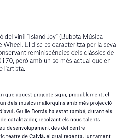
 del vinil "Island Joy" (Bubota Música
le Wheel. El disc es caracteritza per la seva
conservant reminiscències dels clàssics de
0 i 70, però amb un so més actual que en
 l’artista.
fan que aquest projecte sigui, probablement, el
un dels músics mallorquins amb més projecció
d’avui. Guille Borrás ha estat també, durant els
de catalitzador, recolzant els nous talents
 seu desenvolupament des del centre
ntic teatre de Calvià, el qual regenta, juntament