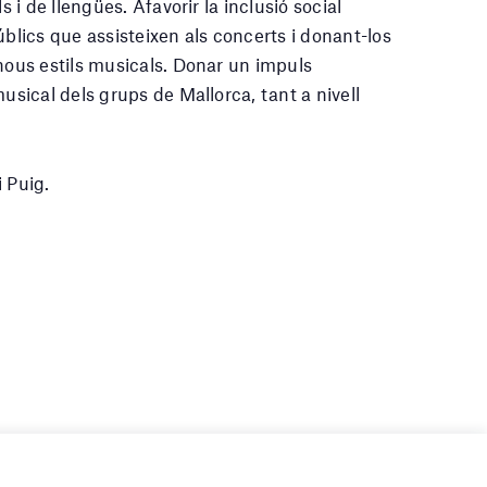
s i de llengües. Afavorir la inclusió social
úblics que assisteixen als concerts i donant-los
 nous estils musicals. Donar un impuls
musical dels grups de Mallorca, tant a nivell
 Puig.