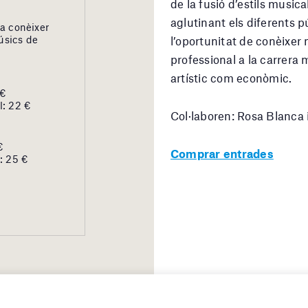
de la fusió d’estils musical
aglutinant els diferents p
 a conèixer
úsics de
l’oportunitat de conèixer
professional a la carrera 
artístic com econòmic.
 €
l: 22 €
Col·laboren: Rosa Blanca i
€
Comprar entrades
: 25 €