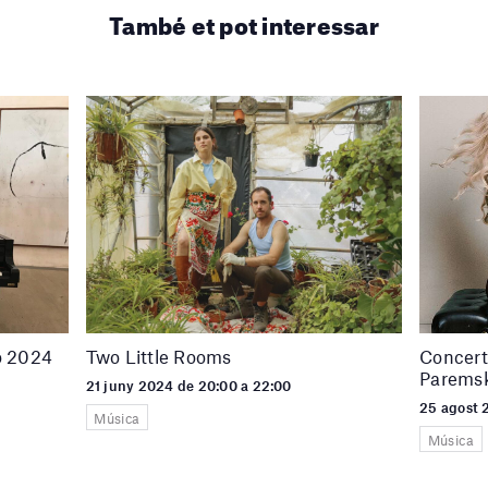
També et pot interessar
o 2024
Two Little Rooms
Concert
Parems
21 juny 2024 de 20:00 a 22:00
25 agost 
Música
Música