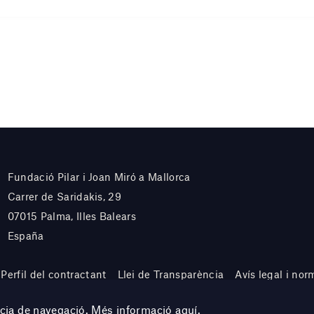
Fundació Pilar i Joan Miró a Mallorca
Carrer de Saridakis, 29
07015 Palma, Illes Balears
España
Perfil del contractant
Llei de Transparència
Avís legal i nor
ència de navegació. Més informació
aquí
.