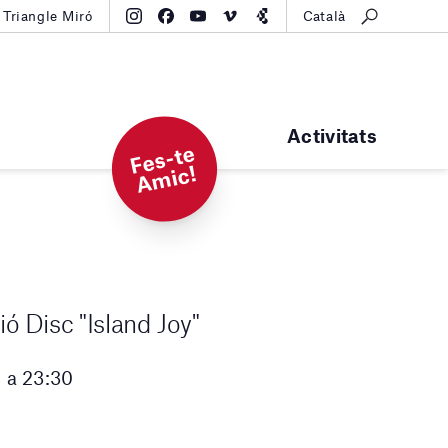
Triangle Miró
Català
Activitats
F
e
s-t
e
A
mi
c!
ó Disc "Island Joy"
0 a 23:30