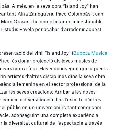
bàs. A més, en la seva obra “Island Joy” han
 cantant Aina Zanoguera, Paco Colombàs, Juan
o Marc Grasas i ha comptat amb la inestimable
s Estudis Favela per acabar d’arrodonir aquest
resentació del vinil “Island Joy” (
Bubota Música
 Wheel és donar projecció als joves músics de
 Balears com a fora. Haver aconseguit que aquests
in artistes d’altres disciplines dins la seva obra
esència femenina en el sector professional de la
tzar les seves creacions. Arribar a les noves
 camí a la diversificació dins l’escolta d’altres
 el públic en un univers oníric tant sonor com
ctacle, aconseguint una completa experiència
 la diversitat cultural de l’espectacle a través