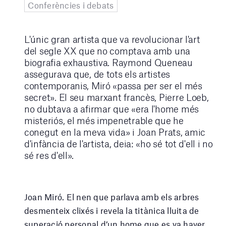
Conferències i debats
L'únic gran artista que va revolucionar l'art
del segle XX que no comptava amb una
biografia exhaustiva. Raymond Queneau
assegurava que, de tots els artistes
contemporanis, Miró «passa per ser el més
secret». El seu marxant francès, Pierre Loeb,
no dubtava a afirmar que «era l'home més
misteriós, el més impenetrable que he
conegut en la meva vida» i Joan Prats, amic
d'infància de l'artista, deia: «ho sé tot d'ell i no
sé res d'ell».
Joan Miró. El nen que parlava amb els arbres
desmenteix clixés i revela la titànica lluita de
superació personal d’un home que es va haver