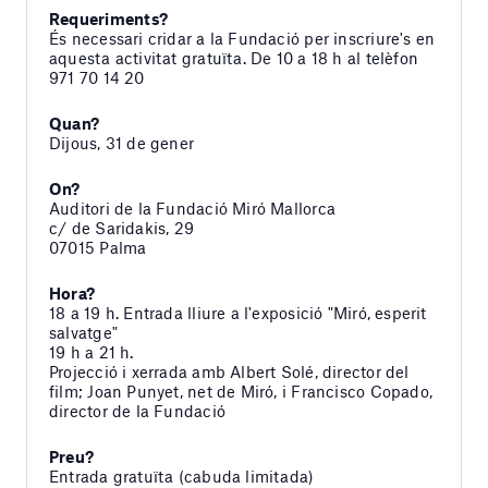
Requeriments?
És necessari cridar a la Fundació per inscriure's en
aquesta activitat gratuïta. De 10 a 18 h al telèfon
971 70 14 20
Quan?
Dijous, 31 de gener
On?
Auditori de la Fundació Miró Mallorca
c/ de Saridakis, 29
07015 Palma
Hora?
18 a 19 h. Entrada lliure a l'exposició "Miró, esperit
salvatge"
19 h a 21 h.
Projecció i xerrada amb Albert Solé, director del
film; Joan Punyet, net de Miró, i Francisco Copado,
director de la Fundació
Preu?
Entrada gratuïta (cabuda limitada)