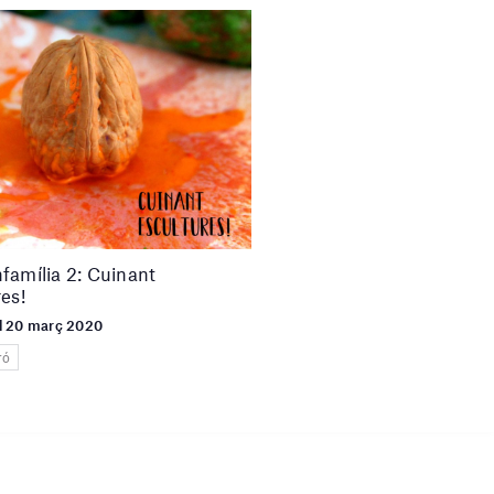
família 2: Cuinant
es!
el 20 març 2020
ró