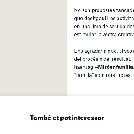
No són propostes tancades
que desitgeu! Les activita
en una línia de sortida des
estimular la vostra creativ
Ens agradaria que, si vos 
del procés o del resultat, 
hashtag
#Miróenfamília
“família” som tots i totes!
També et pot interessar