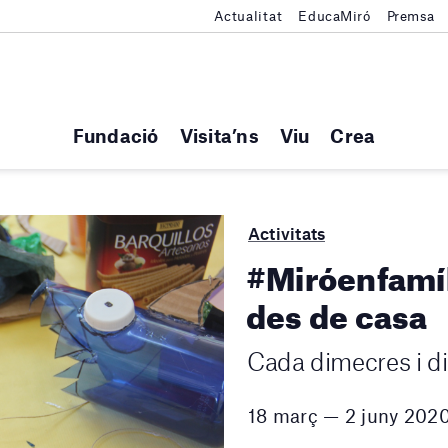
Actualitat
EducaMiró
Premsa
Fundació
Visita’ns
Viu
Crea
Activitats
#Miróenfamíl
des de casa
Cada dimecres i d
18 març — 2 juny 202