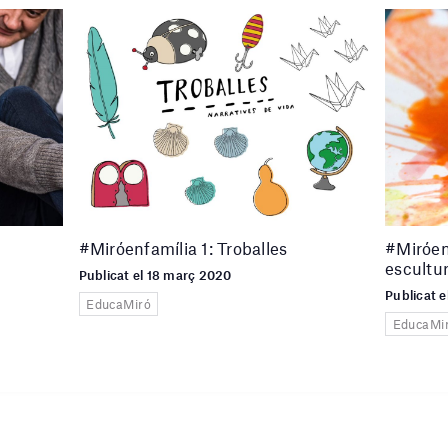
#Miróenfamília 1: Troballes
#Miróen
escultur
Publicat el 18 març 2020
Publicat 
EducaMiró
EducaMi