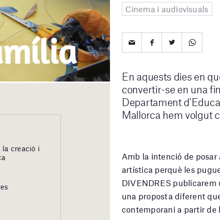
Cinema i audiovisuals
En aquests dies en què 
convertir-se en una fi
Departament d'Educaci
Mallorca hem volgut cr
la creació i
Amb la intenció de posar 
ca
artística perquè les pugu
DIVENDRES publicarem un
res
una proposta diferent que 
contemporani a partir de l