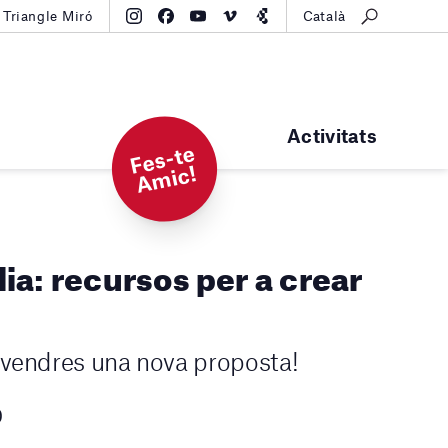
Triangle Miró
Català
Activitats
F
e
s-t
e
A
mi
c!
ia: recursos per a crear
ivendres una nova proposta!
0