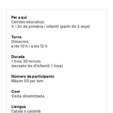
Per a qui
Centres educatius:
1r i 2n de primària i infantil (partir de 3 anys)
Torns
Dimecres,
a les 10 h i a les 12 h
Durada
1 hora 30 minuts
(excepte les d’infantil: 1 hora)
Número de participants
Màxim 50 per torn
Com
Visita dinamitzada
Llengua
Català o castellà