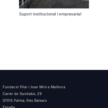
Suport institucional i empresarial
Fundació Pilar i Joan Miró a Mallorca
Carrer de Saridakis, 29
07015 Palma, Illes Balears
España