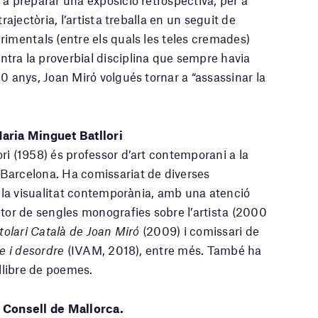
a preparar una exposició retrospectiva, per a
trajectòria, l’artista treballa en un seguit de
rimentals (entre els quals les teles cremades)
tra la proverbial disciplina que sempre havia
0 anys, Joan Miró volgués tornar a “assassinar la
aria Minguet Batllori
ri (1958) és professor d’art contemporani a la
Barcelona. Ha comissariat de diverses
e la visualitat contemporània, amb una atenció
utor de sengles monografies sobre l’artista (2000
tolari Català de Joan Miró
(2009) i comissari de
e i desordre
(IVAM, 2018), entre més. També ha
 llibre de poemes.
 Consell de Mallorca.