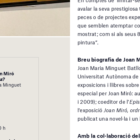
En comptes de limitar-se 
avalar la seva prestigiosa 
peces o de projectes expe
que semblen atemptar con
mostrat; com si als seus 8
pintura”.
Breu biografia de Joan M
Joan Maria Minguet Batllo
an Miró
Universitat Autònoma de 
na?
exposicions i llibres sobr
ia Minguet
especial per Joan Miró: a
i 2009); coeditor de l’
Epis
l’exposició
Joan Miró, ordr
publicat una novel·la i un
0 h
Amb la col·laboració del