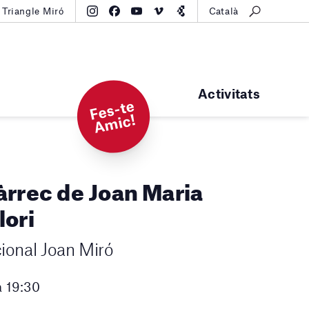
Triangle Miró
Català
Activitats
F
e
s-t
e
A
mi
c!
àrrec de Joan Maria
lori
cional Joan Miró
a 19:30