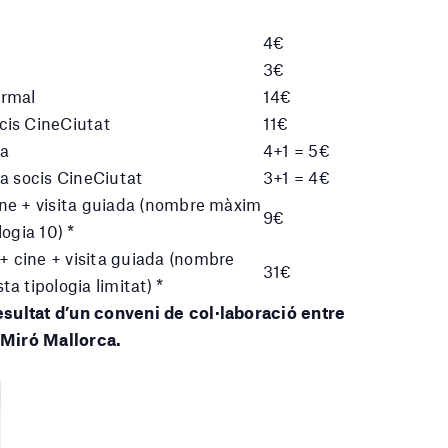
4€
3€
ormal
14€
cis CineCiutat
11€
da
4+1 = 5€
a socis CineCiutat
3+1 = 4€
ne + visita guiada (nombre màxim
9€
ogia 10) *
 cine + visita guiada (nombre
31€
a tipologia limitat) *
esu
ltat
d’un conv
eni de col·laboració entre
 Miró Mallorca.