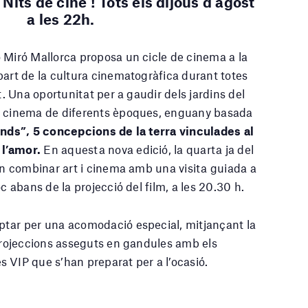
.
Nits de cine !
Tots els dijous d’agost
a les 22h.
 Miró Mallorca proposa un cicle de cinema a la
part de la cultura cinematogràfica durant totes
st. Una oportunitat per a gaudir dels jardins del
e cinema de diferents èpoques, enguany basada
ands”, 5 concepcions de la terra vinculades al
 l’amor.
En aquesta nova edició, la quarta ja del
ran combinar art i cinema amb una visita guiada a
c abans de la projecció del film, a les 20.30 h.
ptar per una acomodació especial, mitjançant la
 projeccions asseguts en gandules amb els
 VIP que s’han preparat per a l’ocasió.