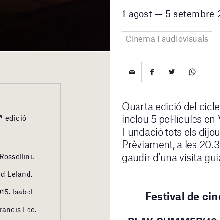
1 agost — 5 setembre 
Cinema i audiovisuals
Quarta edició del ci
inclou 5 pel·lícules en
ª edició
Fundació tots els dijous
Prèviament, a les 20.30
gaudir d'una visita gu
Rossellini.
id Leland.
015
.
Isabel
Festival de ci
rancis Lee.