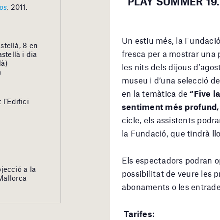
PLAY SUMMER’19
los
,
2011
.
Un estiu més, la Fundació
stellà, 8 en
fresca per a mostrar una 
stellà i dia
là)
les nits dels dijous d’ago
m
museu i d’una selecció d
en la temàtica de
“Five l
l'Edifici
sentiment més profund,
cicle, els assistents pod
la Fundació, que tindrà llo
Els espectadors podran o
jecció a la
possibilitat de veure les
Mallorca
abonaments o les entrades
Tarifes: