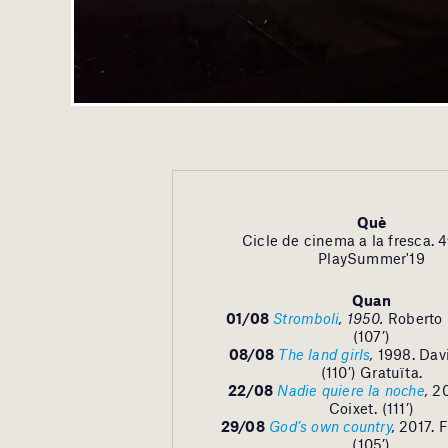
Què
Cicle de cinema a la fresca. 4
PlaySummer'19
Quan
01/08
Stromboli
, 1950.
Roberto 
(107’)
08/08
The land girls
,
1998. Dav
(110’) Gratuïta.
22/08
Nadie quiere la noche
,
2
Coixet. (111’)
29/08
God’s own country
,
2017. F
(105’)