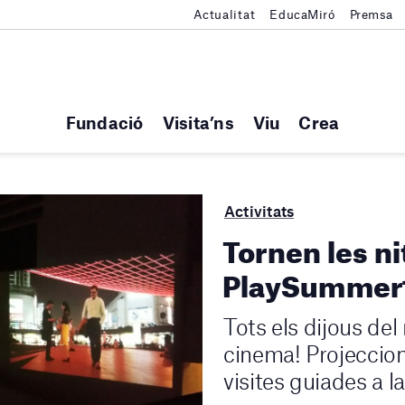
Actualitat
EducaMiró
Premsa
Fundació
Visita’ns
Viu
Crea
Activitats
Tornen les ni
PlaySummer
Tots els dijous del
cinema! Projeccions
visites guiades a l