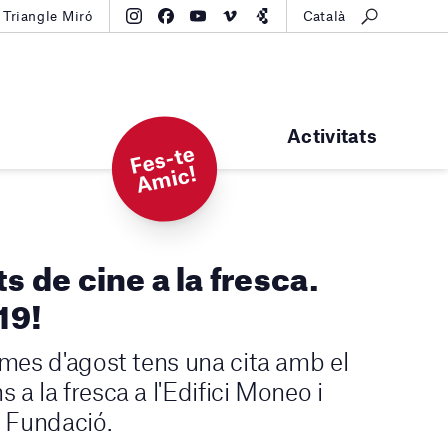
Triangle Miró
Català
Activitats
F
e
s-t
e
A
mi
c!
ts de cine a la fresca.
19!
 mes d'agost tens una cita amb el
 a la fresca a l'Edifici Moneo i
a Fundació.