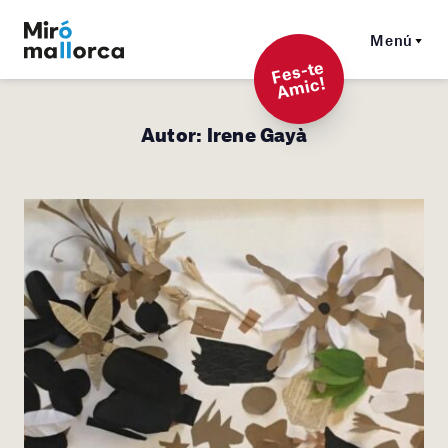
Menú
F
es-t
e
A
mi
c!
Autor:
Irene Gayà