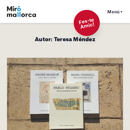
Menú
F
es-t
e
A
mi
c!
Autor:
Teresa Méndez