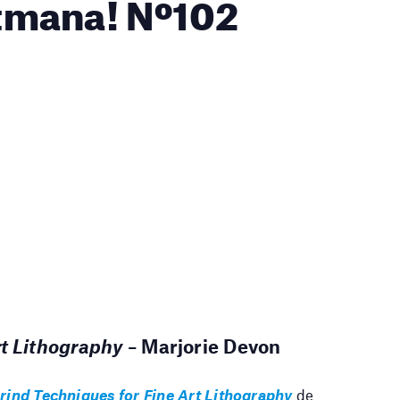
setmana! Nº102
rt Lithography
– Marjorie Devon
ind Techniques for Fine Art Lithography
de