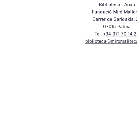
Biblioteca i Arxiu
Fundació Miró Mallo
Carrer de Saridakis,
07015 Palma
Tel.
+34 971 70 14 
biblioteca@miromallorc