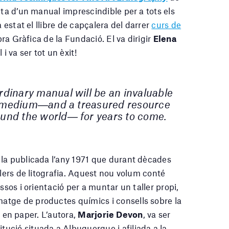
cta d’un manual imprescindible per a tots els
a estat el llibre de capçalera del darrer
curs de
ra Gràfica de la Fundació. El va dirigir
Elena
 i va ser tot un èxit!
ordinary manual will be an invaluable
he medium―and a treasured resource
ound the world― for years to come.
 la publicada l’any 1971 que durant dècades
llers de litografia. Aquest nou volum conté
ssos i orientació per a muntar un taller propi,
tge de productes químics i consells sobre la
rt en paper. L’autora,
Marjorie Devon
, va ser
titució situada a Albuquerque i afiliada a la