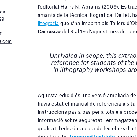
l’editorial Harry N. Abrams (2009). Es tra
rca
amants de la tècnica litogràfica. De fet, h
 29
litografia
que s’ha impartit als Tallers d’Ob
Carrasco
del 9 al 19 d’aquest mes de juliol
20
a.com
Unrivaled in scope, this extra
reference for students of t
in lithography workshops ar
Aquesta edició és una versió ampliada de
havia estat el manual de referència als ta
instruccions pas a pas per a tots els proce
informació sobre seguretat i emmagatzema
qualitat, l’edició i la cura de les obres d’a
directora del
Tamarind Institute
, una ins