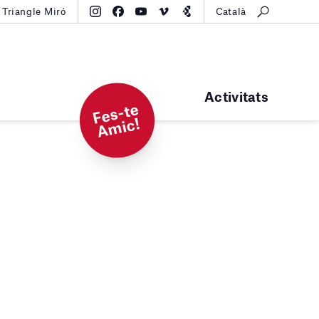
Triangle Miró
Català
Activitats
F
e
s-t
e
A
mi
c!