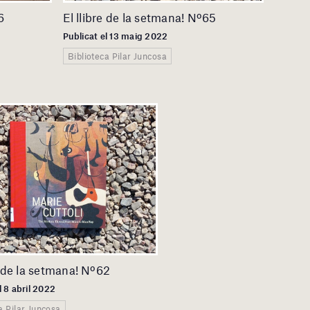
6
El llibre de la setmana! Nº65
Publicat el 13 maig 2022
Biblioteca Pilar Juncosa
e de la setmana! Nº62
l 8 abril 2022
a Pilar Juncosa