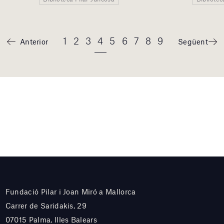
1
2
3
4
5
6
7
8
9
Anterior
Següent
Fundació Pilar i Joan Miró a Mallorca
Carrer de Saridakis, 29
07015 Palma, Illes Balears