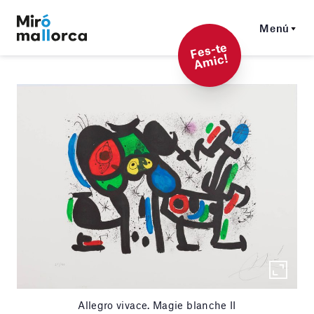
Menú
F
es-t
e
A
mi
c!
Allegro vivace. Magie blanche II