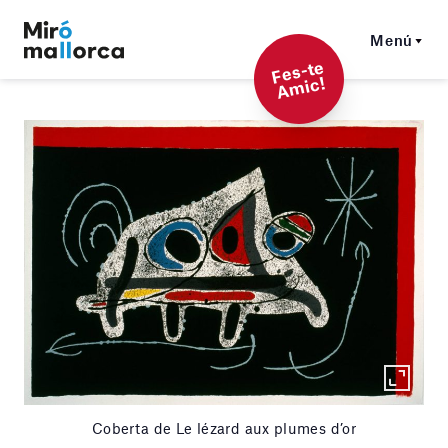
Menú
F
es-t
e
A
mi
c!
Coberta de Le lézard aux plumes d’or