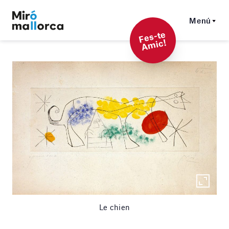
Menú
F
es-t
e
A
mi
c!
Le chien