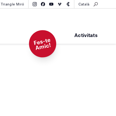
Triangle Miró
Català
Activitats
F
e
s-t
e
A
mi
c!