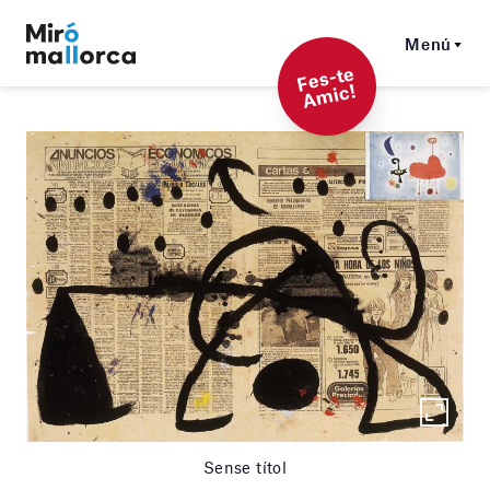
Menú
F
es-t
e
A
mi
c!
Sense títol