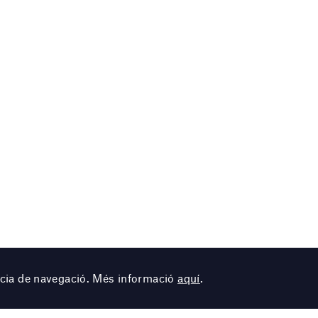
ència de navegació. Més informació
aquí
.