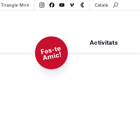
Triangle Miró
Català
Activitats
F
e
s-t
e
A
mi
c!