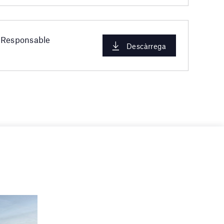
n Responsable
Descàrrega