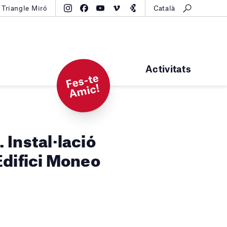
Triangle Miró
Català
Activitats
F
e
s-t
e
A
mi
c!
nstal·lació
Edifici Moneo