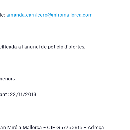
ic:
amanda.carnicero@miromallorca.com
da a l’anunci de petició d’ofertes.
 menors
ctant: 22/11/2018
 Joan Miró a Mallorca – CIF G57753915 – Adreça