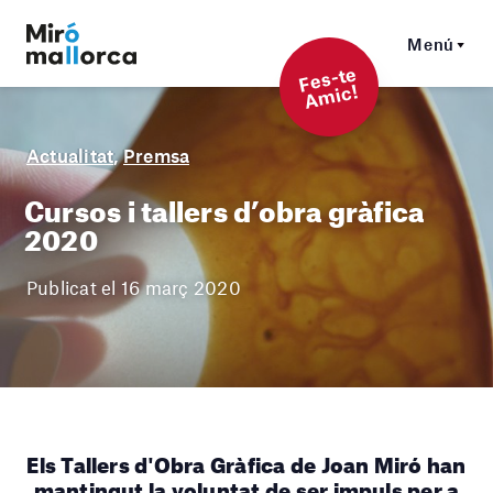
Menú
F
es-t
e
A
mi
c!
Actualitat
,
Premsa
Cursos i tallers d’obra gràfica
2020
Publicat el 16 març 2020
Els Tallers d'Obra Gràfica de Joan Miró han
mantingut la voluntat de ser impuls per a