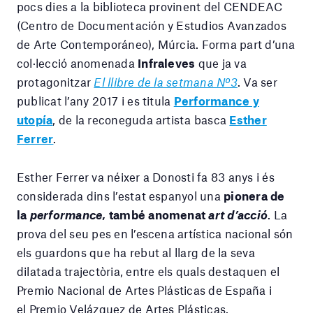
pocs dies a la biblioteca provinent del CENDEAC
(Centro de Documentación y Estudios Avanzados
de Arte Contemporáneo), Múrcia. Forma part d’una
col·lecció anomenada
Infraleves
que ja va
protagonitzar
El llibre de la setmana Nº3
. Va ser
publicat l’any 2017 i es titula
Performance y
utopía
, de la reconeguda artista basca
Esther
Ferrer
.
Esther Ferrer va néixer a Donosti fa 83 anys i és
considerada dins l’estat espanyol una
pionera de
la
performance
, també anomenat
art d’acció
. La
prova del seu pes en l’escena artística nacional són
els guardons que ha rebut al llarg de la seva
dilatada trajectòria, entre els quals destaquen el
Premio Nacional de Artes Plásticas de España i
el Premio Velázquez de Artes Plásticas.​