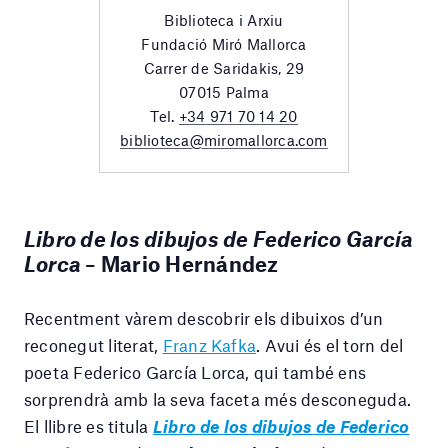
Biblioteca i Arxiu
Fundació Miró Mallorca
Carrer de Saridakis, 29
07015 Palma
Tel.
+34 971 70 14 20
biblioteca@miromallorca.com
Libro de los dibujos de Federico García
Lorca
–
Mario Hernández
Recentment vàrem descobrir els dibuixos d’un
reconegut literat,
Franz Kafka
. Avui és el torn del
poeta Federico García Lorca, qui també ens
sorprendrà amb la seva faceta més desconeguda.
El llibre es titula
Libro de los dibujos de Federico