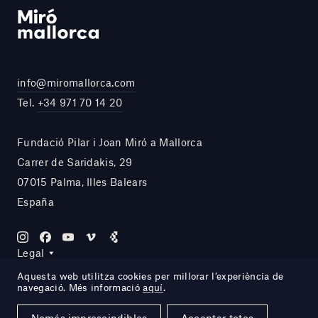
info@miromallorca.com
Tel.
+34 971 70 14 20
Fundació Pilar i Joan Miró a Mallorca
Carrer de Saridakis, 29
07015 Palma, Illes Balears
España
Legal
Aquesta web utilitza cookies per millorar l’experiència de
navegació. Més informació
aquí
.
Site by DOMO—A