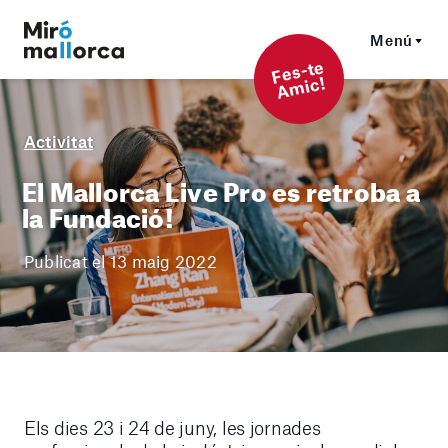
Menú
F
es-t
e
A
mi
c!
Activitat
El Mallorca Live Pro es retroba a
la Fundació!
Publicat el 13 maig 2022
Els dies 23 i 24 de juny, les jornades