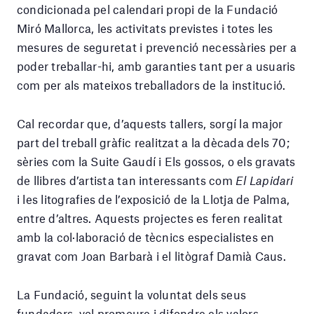
condicionada pel calendari propi de la Fundació
Miró Mallorca, les activitats previstes i totes les
mesures de seguretat i prevenció necessàries per a
poder treballar-hi, amb garanties tant per a usuaris
com per als mateixos treballadors de la institució.
Cal recordar que, d’aquests tallers, sorgí la major
part del treball gràfic realitzat a la dècada dels 70;
sèries com la Suite Gaudí i Els gossos, o els gravats
de llibres d’artista tan interessants com
El Lapidari
i les litografies de l’exposició de la Llotja de Palma,
entre d’altres. Aquests projectes es feren realitat
amb la col·laboració de tècnics especialistes en
gravat com Joan Barbarà i el litògraf Damià Caus.
La Fundació, seguint la voluntat dels seus
fundadors, vol promoure i difondre els valors