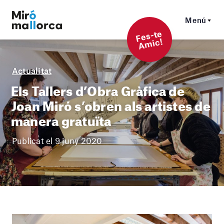
Menú
F
es-t
e
A
mi
c!
Actualitat
Els Tallers d’Obra Gràfica de
Joan Miró s’obren als artistes de
manera gratuïta
Publicat el 9 juny 2020