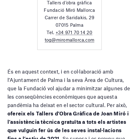
Tallers d’obra gràfica
Fundació Miró Mallorca
Carrer de Saridakis, 29
07015 Palma
Tel.
+34 971 70 14 20
tog@miromallorca.com
És en aquest context, i en col·laboració amb
l’Ajuntament de Palma i la seva Àrea de Cultura,
que la Fundació vol ajudar a minimitzar algunes de
les conseqüències econòmiques que aquesta
pandèmia ha deixat en el sector cultural. Per això,
ofereix els Tallers d’Obra Gràfica de Joan Miró i
l’assistència tècnica gratuïta a tots els artistes
que vulguin fer ús de les seves instal·lacions
fins a l’estiu de 2021.
Se suposa i es preveu que,