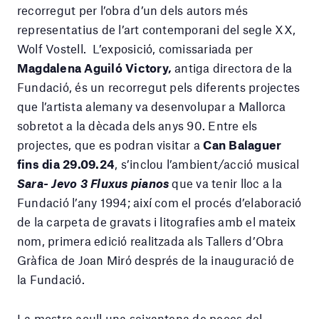
recorregut per l’obra d’un dels autors més
representatius de l’art contemporani del segle XX,
Wolf Vostell. L’exposició, comissariada per
Magdalena Aguiló Victory,
antiga directora de la
Fundació, és un recorregut pels diferents projectes
que l’artista alemany va desenvolupar a Mallorca
sobretot a la dècada dels anys 90. Entre els
projectes, que es podran visitar a
Can Balaguer
fins dia 29.09.24
, s’inclou l’ambient/acció musical
Sara- Jevo 3 Fluxus pianos
que va tenir lloc a la
Fundació l’any 1994; així com el procés d’elaboració
de la carpeta de gravats i litografies amb el mateix
nom, primera edició realitzada als Tallers d’Obra
Gràfica de Joan Miró després de la inauguració de
la Fundació.
La mostra acull una seixantena de peces del