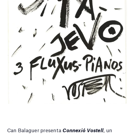
Can Balaguer presenta
Connexió Vostell
, un