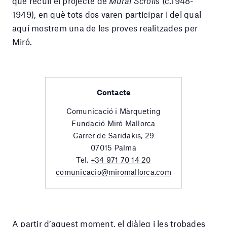
que recull el projecte de
Mural Scrolls
(c.1948-
1949), en què tots dos varen participar i del qual
aquí mostrem una de les proves realitzades per
Miró.
Contacte
Comunicació i Màrqueting
Fundació Miró Mallorca
Carrer de Saridakis, 29
07015 Palma
Tel.
+34 971 70 14 20
comunicacio@miromallorca.com
A partir d’aquest moment, el diàleg i les trobades