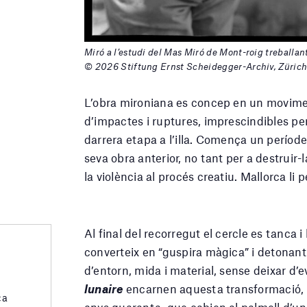
Miró a l’estudi del Mas Miró de Mont-roig treballa
© 2026 Stiftung Ernst Scheidegger-Archiv, Züric
L’obra mironiana es concep en un movime
d’impactes i ruptures, imprescindibles pe
darrera etapa a l’illa. Comença un període
seva obra anterior, no tant per a destruir-l
la violència al procés creatiu. Mallorca l
Al final del recorregut el cercle es tanca i
converteix en “guspira màgica” i detonant
d’entorn, mida i material, sense deixar d’
lunaire
encarnen aquesta transformació, 
ca
anys quaranta, que cabien al palmell d’una