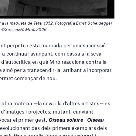
nt a la maqueta de Tête, 1952. Fotografia Ernst Scheidegger
h ©Successió Miró, 2026
nt perpetu i està marcada per una successió
r a continuar avançant, com passa a la seva
 d’autocrítica en què Miró reacciona contra la
a sinó per a transcendir-la, arribant a incorporar
i permet començar de nou.
 l’obra mateixa —la seva i la d’altres artistes— es
 d’imatges i projectes; mutant, canviant
evocar el primer gest.
Oiseau solaire
i
Oiseau
evolucionant des dels primers exemplars dels
 mà, fins a assolir l’escala monumental i