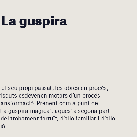
 La guspira
 el seu propi passat, les obres en procés,
s viscuts esdevenen motors d’un procés
a transformació. Prenent com a punt de
 "La guspira màgica”, aquesta segona part
el trobament fortuït, d'allò familiar i d'allò
ió.