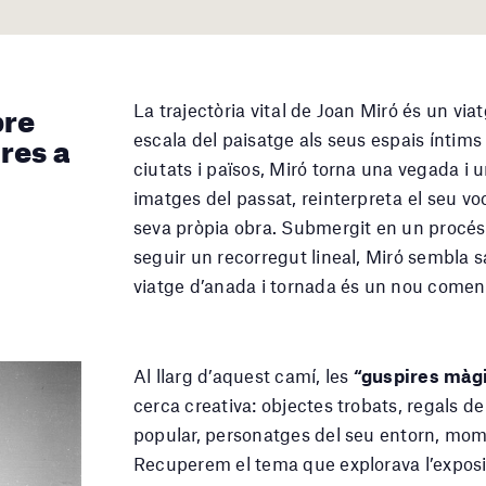
pre
La trajectòria vital de Joan Miró és un via
 res a
escala del paisatge als seus espais íntims 
ciutats i països, Miró torna una vegada i 
imatges del passat, reinterpreta el seu voca
seva pròpia obra. Submergit en un procés 
seguir un recorregut lineal, Miró sembla 
viatge d’anada i tornada és un nou come
Al llarg d’aquest camí, les
“guspires màg
cerca creativa: objectes trobats, regals de 
popular, personatges del seu entorn, mom
Recuperem el tema que explorava l’expos