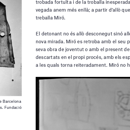
trobada fortuïta i de la troballa inespera
vegada anem més enllà; a partir d’allò q
treballa Miró.
El detonant no és allò desconegut sinó all
nova mirada. Miró es retroba amb el seu p
seva obra de joventut o amb el present de
descartats en el propi procés, amb els es
a les quals torna reiteradament. Miró no h
de Barcelona
s. Fundació