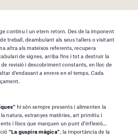
tge continu i un etern retorn. Des de la imponent
de treball, deambulant als seus tallers o visitant
una altra als mateixos referents, recupera
bulari de signes, arriba fins i tot a destruir la
de revisió i descobriment constants, en lloc de
saltar d’endavant a enrere en el temps. Cada
nçament.
iques”
hi són sempre presents i alimenten la
la natura, estranyes matèries, art primitiu i
ents i llocs que marquen un punt d’inflexió…
ició
“La guspira màgica”
, la importància de la