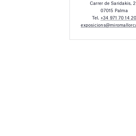
Carrer de Saridakis, 
07015 Palma
Tel.
+34 971 70 14 2
exposicions@miromallorc