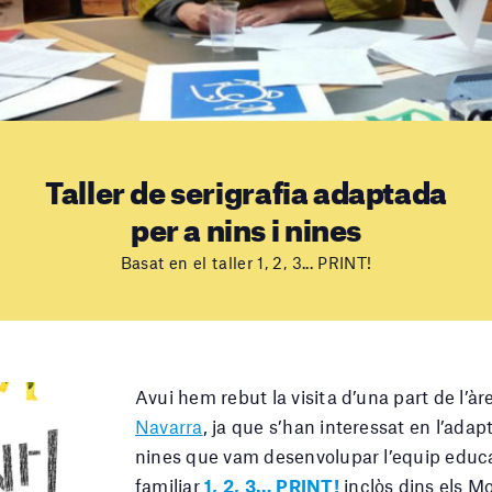
Taller de serigrafia adaptada
per a nins i nines
Basat en el taller 1, 2, 3... PRINT!
Avui hem rebut la visita d’una part de l’à
Navarra
, ja que s’han interessat en l’adapt
nines que vam desenvolupar l’equip educat
familiar
1, 2, 3… PRINT!
inclòs dins els M