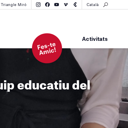
Triangle Miró
Català
Activitats
F
e
s-t
e
A
mi
c!
uip educatiu del