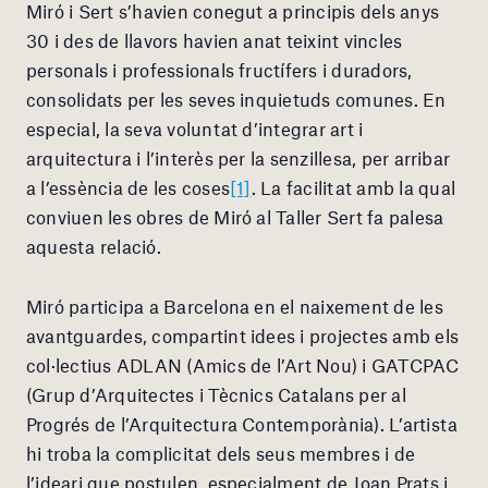
Miró i Sert s’havien conegut a principis dels anys
30 i des de llavors havien anat teixint vincles
personals i professionals fructífers i duradors,
consolidats per les seves inquietuds comunes. En
especial, la seva voluntat d’integrar art i
arquitectura i l’interès per la senzillesa, per arribar
a l’essència de les coses
[1]
. La facilitat amb la qual
conviuen les obres de Miró al Taller Sert fa palesa
aquesta relació.
Miró participa a Barcelona en el naixement de les
avantguardes, compartint idees i projectes amb els
col·lectius ADLAN (Amics de l’Art Nou) i GATCPAC
(Grup d’Arquitectes i Tècnics Catalans per al
Progrés de l’Arquitectura Contemporània). L’artista
hi troba la complicitat dels seus membres i de
l’ideari que postulen, especialment de Joan Prats i