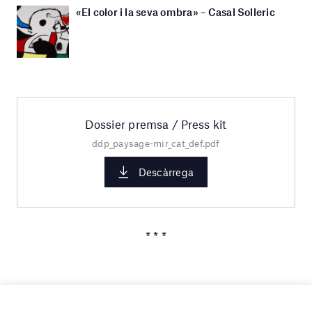
«El color i la seva ombra» – Casal Solleric
Dossier premsa / Press kit
ddp_paysage-mir_cat_def.pdf
Descàrrega
* * *