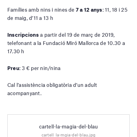
Famílies amb nins i nines de
7 a
12 anys
: 11, 18 i 25
de maig, d’11 a 13 h
Inscripcions
a partir del 19 de març de 2019,
telefonant a la Fundació Miró Mallorca de 10.30 a
17.30 h
Preu
: 3 € per nin/nina
Cal l’assistència obligatòria d’un adult
acompanyant.
cartell-la-magia-del-blau
cartell_la-mgia-del-blau.jpg