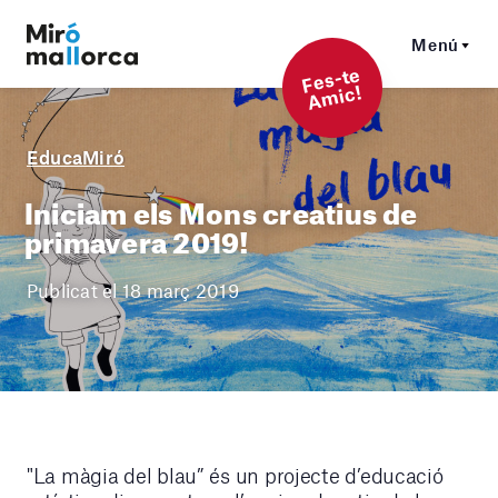
Menú
F
es-t
e
A
mi
c!
EducaMiró
Iniciam els Mons creatius de
primavera 2019!
Publicat el 18 març 2019
"La màgia del blau” és un projecte d’educació