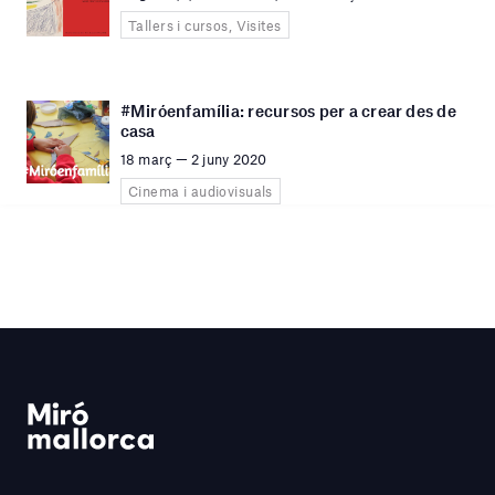
Tallers i cursos, Visites
#Miróenfamília: recursos per a crear des de
casa
18 març — 2 juny 2020
Cinema i audiovisuals