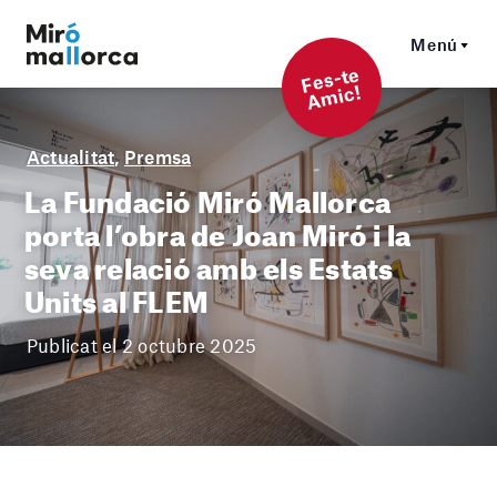
Menú
F
es-t
e
A
mi
c!
Actualitat
,
Premsa
La Fundació Miró Mallorca
porta l’obra de Joan Miró i la
seva relació amb els Estats
Units al FLEM
Publicat el 2 octubre 2025