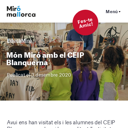
Menú
F
es-t
e
A
mi
c!
EducaMiró
Món Miró amb el CEIP
Blanquerna
Publicat el 3 desembre 2020
Avui ens han visitat els i les alumnes del CEIP