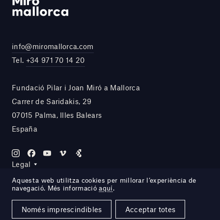
info@miromallorca.com
Tel.
+34 971 70 14 20
Fundació Pilar i Joan Miró a Mallorca
Carrer de Saridakis, 29
07015 Palma, Illes Balears
España
Legal
Aquesta web utilitza cookies per millorar l’experiència de
navegació. Més informació
aquí
.
Site by DOMO—A
Només imprescindibles
Acceptar totes